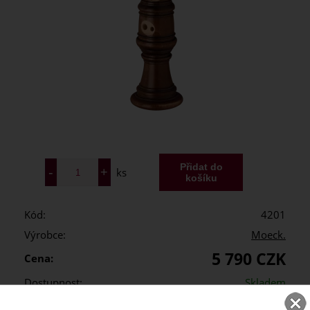
ks
Kód:
4201
Výrobce:
Moeck.
5 790 CZK
Cena:
Dostupnost:
Skladem