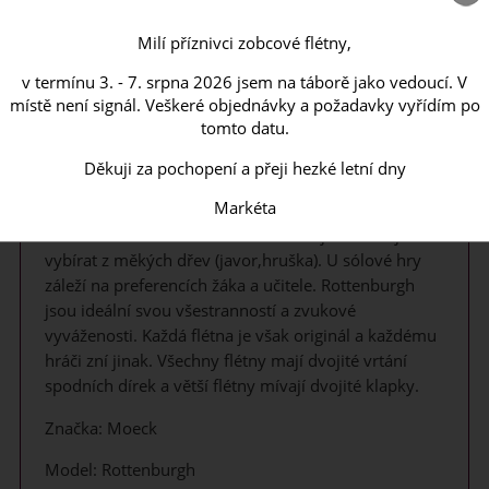
Popis
Milí příznivci zobcové flétny,
Váš dotaz
v termínu 3. - 7. srpna 2026 jsem na táborě jako vedoucí. V
Poslat známénu
místě není signál. Veškeré objednávky a požadavky vyřídím po
tomto datu.
Zobcové flétny z řady Rottenburgh jsou
Děkuji za pochopení a přeji hezké letní dny
nejprodávanějšími modely na trhu. Jsou vhodné, jak
Markéta
pro učitelé ZUŠ, pokročilé žáky ZUŠ, i pro studenty
konzervatoří. Pro hru v komorní hře je vhodnější
vybírat z měkých dřev (javor,hruška). U sólové hry
záleží na preferencích žáka a učitele. Rottenburgh
jsou ideální svou všestranností a zvukové
vyváženosti. Každá flétna je však originál a každému
hráči zní jinak. Všechny flétny mají dvojité vrtání
spodních dírek a větší flétny mívají dvojité klapky.
Značka: Moeck
Model: Rottenburgh