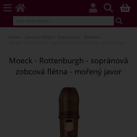
Home
Zobcové flétny
Sopránové
Dřevěné
Moeck - Rottenburgh - sopránová zobcová flétna - mořený javor
Moeck - Rottenburgh - sopránová
zobcová flétna - mořený javor