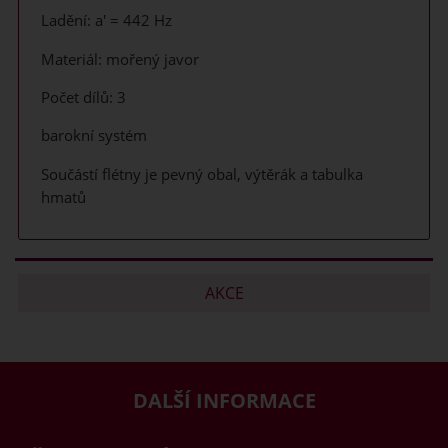
Ladění: a' = 442 Hz
Materiál: mořený javor
Počet dílů: 3
barokní systém
Součástí flétny je pevný obal, výtěrák a tabulka
hmatů
AKCE
DALŠÍ INFORMACE