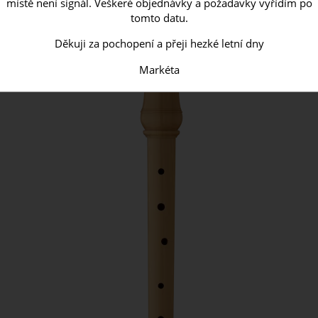
místě není signál. Veškeré objednávky a požadavky vyřídím po
tomto datu.
Děkuji za pochopení a přeji hezké letní dny
Markéta