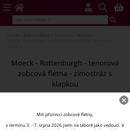
Home
Zobcové flétny
Tenorové
Dřevěné
Moeck - Rottenburgh - tenorová zobcová flétna - zimostráz s
klapkou
Moeck - Rottenburgh - tenorová
zobcová flétna - zimostráz s
klapkou
Milí příznivci zobcové flétny,
v termínu 3. - 7. srpna 2026 jsem na táborě jako vedoucí. V