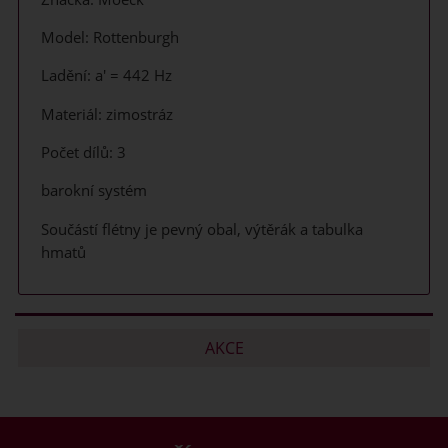
Model: Rottenburgh
Ladění: a' = 442 Hz
Materiál: zimostráz
Počet dílů: 3
barokní systém
Součástí flétny je pevný obal, výtěrák a tabulka
hmatů
AKCE