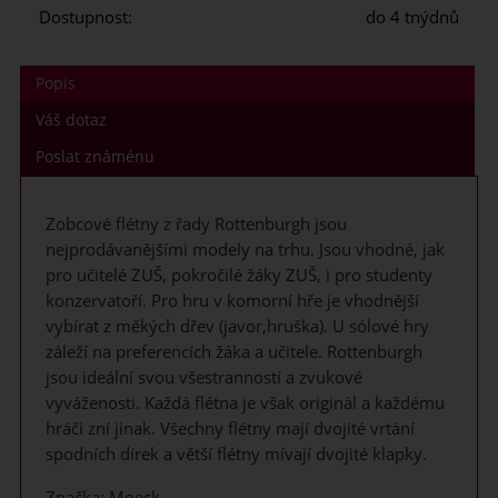
Dostupnost:
do 4 tnýdnů
Popis
Váš dotaz
Poslat známénu
Zobcové flétny z řady Rottenburgh jsou
nejprodávanějšími modely na trhu. Jsou vhodné, jak
pro učitelé ZUŠ, pokročilé žáky ZUŠ, i pro studenty
konzervatoří. Pro hru v komorní hře je vhodnější
vybírat z měkých dřev (javor,hruška). U sólové hry
záleží na preferencích žáka a učitele. Rottenburgh
jsou ideální svou všestranností a zvukové
vyváženosti. Každá flétna je však originál a každému
hráči zní jinak. Všechny flétny mají dvojité vrtání
spodních dírek a větší flétny mívají dvojité klapky.
Značka: Moeck