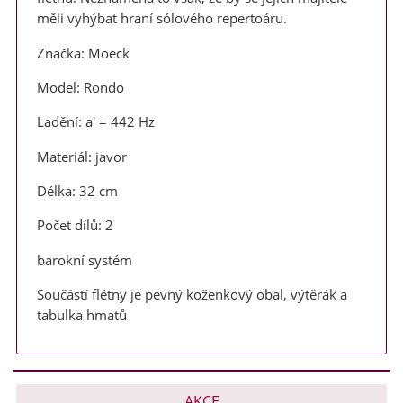
měli vyhýbat hraní sólového repertoáru.
Značka: Moeck
Model: Rondo
Ladění: a' = 442 Hz
Materiál: javor
Délka: 32 cm
Počet dílů: 2
barokní systém
Součástí flétny je pevný koženkový obal, výtěrák a
tabulka hmatů
AKCE