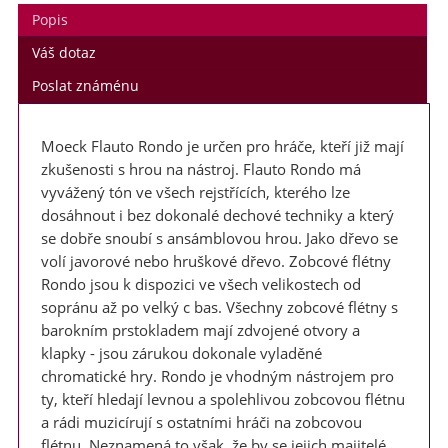
Popis
Váš dotaz
Poslat známénu
Milí příznivci zobcové flétny,
Moeck Flauto Rondo je určen pro hráče, kteří již mají
v termínu 3. - 7. srpna 2026 jsem na táborě jako vedoucí. V
zkušenosti s hrou na nástroj. Flauto Rondo má
místě není signál. Veškeré objednávky a požadavky vyřídím po
vyvážený tón ve všech rejstřících, kterého lze
tomto datu.
dosáhnout i bez dokonalé dechové techniky a který
Děkuji za pochopení a přeji hezké letní dny
se dobře snoubí s ansámblovou hrou. Jako dřevo se
volí javorové nebo hruškové dřevo. Zobcové flétny
Markéta
Rondo jsou k dispozici ve všech velikostech od
sopránu až po velký c bas. Všechny zobcové flétny s
barokním prstokladem mají zdvojené otvory a
klapky - jsou zárukou dokonale vyladěné
chromatické hry. Rondo je vhodným nástrojem pro
ty, kteří hledají levnou a spolehlivou zobcovou flétnu
a rádi muzicírují s ostatními hráči na zobcovou
flétnu. Neznamená to však, že by se jejich majitelé