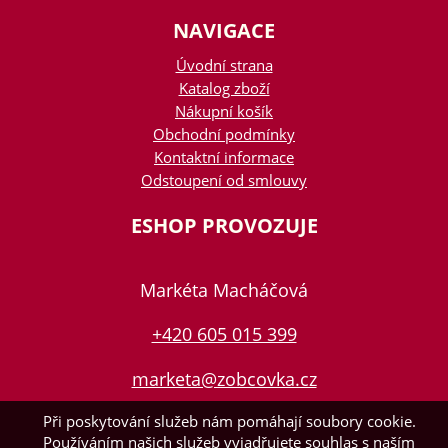
NAVIGACE
Úvodní strana
Katalog zboží
Nákupní košík
Obchodní podmínky
Kontaktní informace
Odstoupení od smlouvy
ESHOP PROVOZUJE
Markéta Macháčová
+420 605 015 399
marketa@zobcovka.cz
Při poskytování služeb nám pomáhají soubory cookie.
Používáním našich služeb vyjadřujete souhlas s naším