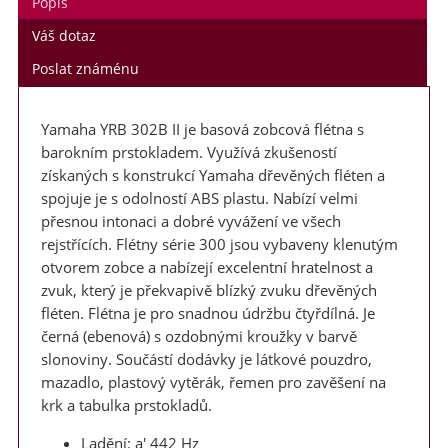
Popis
Váš dotaz
Poslat známénu
Yamaha YRB 302B II je basová zobcová flétna s
barokním prstokladem. Využívá zkušeností
získaných s konstrukcí Yamaha dřevěných fléten a
spojuje je s odolností ABS plastu. Nabízí velmi
přesnou intonaci a dobré vyvážení ve všech
rejstřících. Flétny série 300 jsou vybaveny klenutým
otvorem zobce a nabízejí excelentní hratelnost a
zvuk, který je překvapivě blízký zvuku dřevěných
fléten. Flétna je pro snadnou údržbu čtyřdílná. Je
černá (ebenová) s ozdobnými kroužky v barvě
slonoviny. Součástí dodávky je látkové pouzdro,
mazadlo, plastový vytěrák, řemen pro zavěšení na
krk a tabulka prstokladů.
Ladění: a' 442 Hz