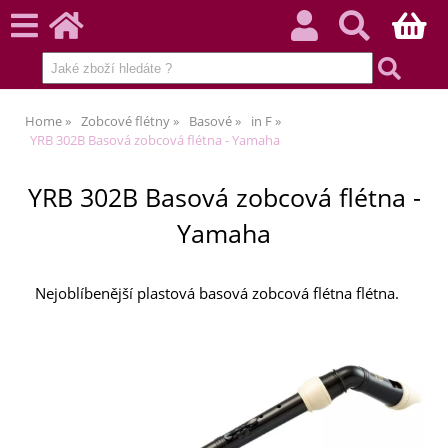
Home
Zobcové flétny
Basové
in F
YRB 302B Basová zobcová flétna - Yamaha
YRB 302B Basová zobcová flétna -
Yamaha
Nejoblíbenější plastová basová zobcová flétna flétna.